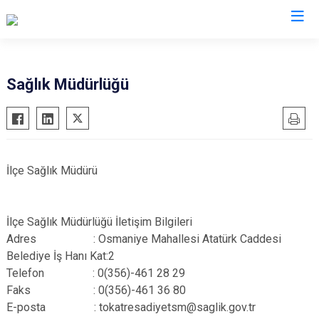
Tokat
Sağlık Müdürlüğü
Almus
Reşadiye
Artova
Sulusaray
Başçiftlik
Turhal
İlçe Sağlık Müdürü
Erbaa
Yeşilyurt
Niksar
Zile
İlçe Sağlık Müdürlüğü İletişim Bilgileri
Pazar
Adres : Osmaniye Mahallesi Atatürk Caddesi
Belediye İş Hanı Kat:2
Telefon : 0(356)-461 28 29
Faks : 0(356)-461 36 80
E-posta : tokatresadiyetsm@saglik.gov.tr