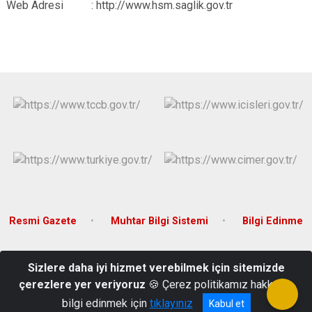
Web Adresi : http://www.hsm.saglik.gov.tr
Resmi Gazete
Muhtar Bilgi Sistemi
Bilgi Edinme
Kurtuluş Mahallesi Atatürk Caddesi Hükümet Konağı No:6
Sizlere daha iyi hizmet verebilmek için sitemizde
Reşadiye / TOKAT
çerezlere yer veriyoruz
🍪 Çerez politikamız hakkında
0(356) 461 30 07
bilgi edinmek için
tıklayınız
Kabul et